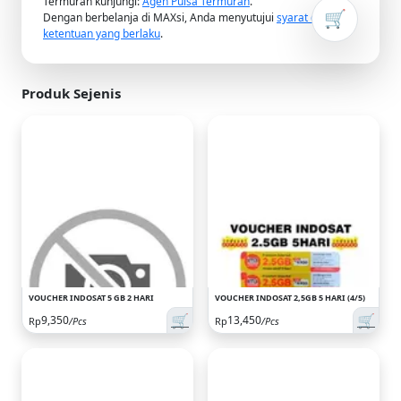
Termurah kunjungi:
Agen Pulsa Termurah
.
🛒
Dengan berbelanja di MAXsi, Anda menyutujui
syarat dan
ketentuan yang berlaku
.
Produk Sejenis
VOUCHER INDOSAT 5 GB 2 HARI
VOUCHER INDOSAT 2,5GB 5 HARI (4/5)
🛒
🛒
9,350
13,450
Rp
/Pcs
Rp
/Pcs