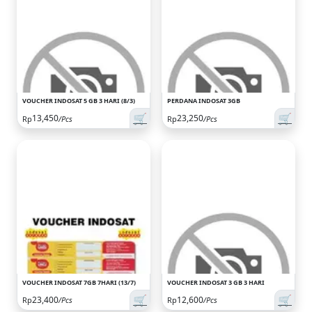
VOUCHER INDOSAT 5 GB 3 HARI (8/3)
PERDANA INDOSAT 3GB
🛒
🛒
13,450
23,250
Rp
/Pcs
Rp
/Pcs
VOUCHER INDOSAT 7GB 7HARI (13/7)
VOUCHER INDOSAT 3 GB 3 HARI
🛒
🛒
23,400
12,600
Rp
/Pcs
Rp
/Pcs