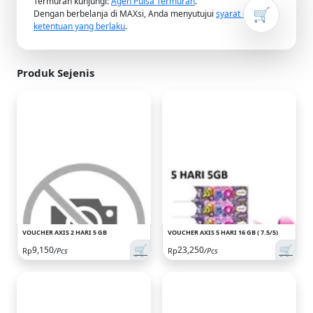
Termurah kunjungi:
Agen Pulsa Termurah
.
🛒
Dengan berbelanja di MAXsi, Anda menyutujui
syarat dan
ketentuan yang berlaku
.
Produk Sejenis
VOUCHER AXIS 2 HARI 5 GB
VOUCHER AXIS 5 HARI 16 GB ( 7.5/5)
🛒
🛒
9,150
23,250
Rp
/Pcs
Rp
/Pcs