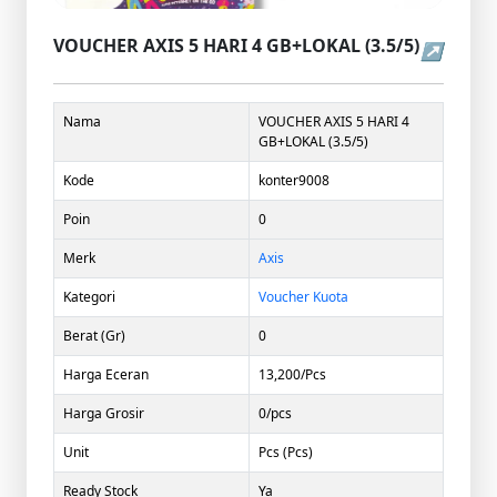
VOUCHER AXIS 5 HARI 4 GB+LOKAL (3.5/5)
↗
Nama
VOUCHER AXIS 5 HARI 4
GB+LOKAL (3.5/5)
Kode
konter9008
Poin
0
Merk
Axis
Kategori
Voucher Kuota
Berat (Gr)
0
Harga Eceran
13,200/Pcs
Harga Grosir
0/pcs
Unit
Pcs (Pcs)
Ready Stock
Ya