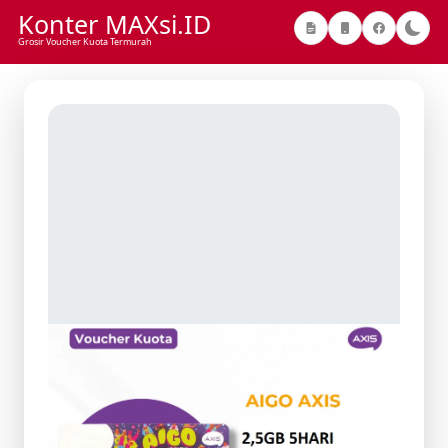
Konter MAXsi.ID
Grosir Voucher Kuota Termurah