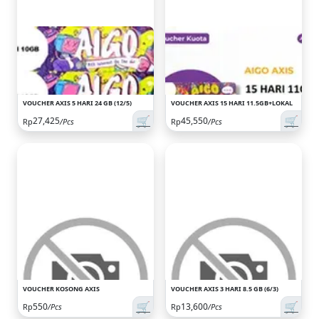
VOUCHER AXIS 5 HARI 24 GB (12/5)
VOUCHER AXIS 15 HARI 11.5GB+LOKAL
🛒
🛒
27,425
45,550
Rp
/Pcs
Rp
/Pcs
VOUCHER KOSONG AXIS
VOUCHER AXIS 3 HARI 8.5 GB (6/3)
🛒
🛒
550
13,600
Rp
/Pcs
Rp
/Pcs